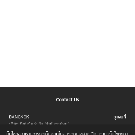
Contact Us
BANGKOK
ดูแผนที่
บริษัท ทิงค์เน็ต จำกัด (สำนักงานใหญ่)
323 อาคารยูไนเต็ดเซ็นเตอร์ ชั้น 6 ห้อง 601 ถนน
เว็บไซต์ของเรามีการจัดเก็บคุกกี้โดยมีวัตถุประสงค์เพื่อพัฒนาเว็บไซต์ของ