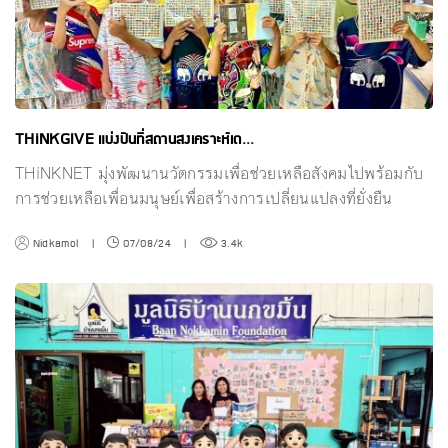
THiNKGIVE แบ่งปันที่สถานสงเคราะห์เด...
THiNKNET มุ่งพัฒนานวัตกรรมเพื่อช่วยเหลือสังคมไปพร้อมกับ
การช่วยเหลือเพื่อนมนุษย์เพื่อสร้างการเปลี่ยนแปลงที่ยั่งยืน
Nidkamol
|
07/08/24
|
3.4k