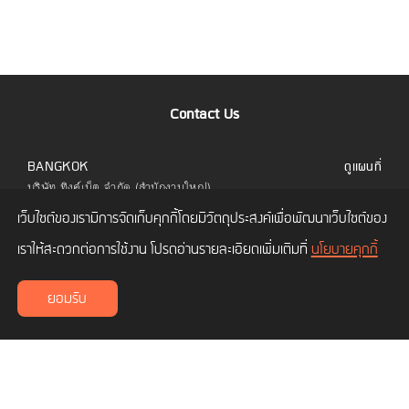
Contact Us
BANGKOK
ดูแผนที่
บริษัท ทิงค์เน็ต จำกัด (สำนักงานใหญ่)
323 อาคารยูไนเต็ดเซ็นเตอร์ ชั้น 6 ห้อง 601 ถนน
เว็บไซต์ของเรามีการจัดเก็บคุกกี้โดยมีวัตถุประสงค์เพื่อพัฒนาเว็บไซต์ของ
สีลม แขวงสีลม เขตบางรัก กทม. 10500
โทร.
02 480 9990
เราให้สะดวกต่อการใช้งาน โปรดอ่านรายละเอียดเพิ่มเติมที่
นโยบายคุกกี้
CHIANG MAI
ดูแผนที่
ยอมรับ
บริษัท ทิงค์เน็ต จำกัด (สาขาเชียงใหม่)
เลขที่ 114/3 ถนนซุปเปอร์ไฮเวย์ ซอยโพธาราม 1
ตำบลช้างเผือก อำเภอเมืองเชียงใหม่ เชียงใหม่
50300