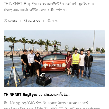
THiNKNET BugEyes ร่วมสาธิตวิธีการเก็บข้อมูลในงาน
ประชุมแผนแม่บทดิจิตอลของเมืองพัทยา
Athicha
|
30/06/20
|
4.7k
THiNKNET BugEyes ออกสำรวจและเก็บข้อ...
ทีม Mapping/GIS ร่วมกับคณะภูมิสารสนเทศศาสตร์