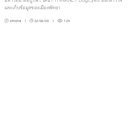
มหาวิทยาลัยบูรพา ได้นำ THiNKNET BugEyes ออกสำรวจ
และเก็บข้อมูลของเมืองพัทยา
Athicha
|
22/06/20
|
7.2k