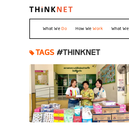
What We
How We
What W
TAGS
#THINKNET