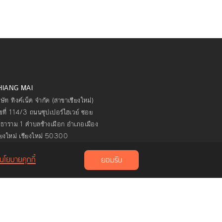
HIANG MAI
ิษัท ทิงค์เน็ต จำกัด (สาขาเชียงใหม่)
ขที่ 114/3 ถนนซุปเปอร์ไฮเวย์ ซอย
ธาราม 1 ตำบลช้างเผือก อำเภอเมือง
ียงใหม่ เชียงใหม่ 50300
นโยบายคุกกี้
ยอมรับ