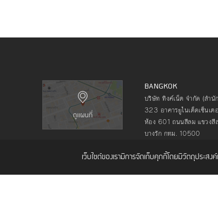
BANGKOK
บริษัท ทิงค์เน็ต จำกัด (สำน
323 อาคารยูไนเต็ดเซ็นเตอร
ห้อง 601 ถนนสีลม แขวงสี
บางรัก กทม. 10500
โทร. 02 480 9990
เว็บไซต์ของเรามีการจัดเก็บคุกกี้โดยมีวัตถุประสง