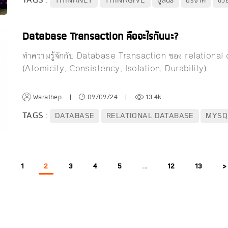
TAGS :
THINKNET
THINKGIVE
มูลนิธิ
บริจาค
ช่ว
Database Transaction คืออะไรกันนะ?
ทำความรู้จักกับ Database Transaction ของ relational 
(Atomicity, Consistency, Isolation, Durability)
Warathep
|
09/09/24
|
13.4k
TAGS :
DATABASE
RELATIONAL DATABASE
MYSQ
<
1
2
3
4
5
...
12
13
>