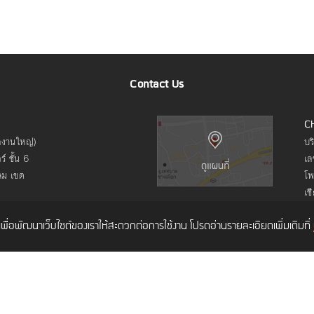
Contact Us
C
ักงานใหญ่)
บร
์ ชั้น 6
เล
ลม เขต
โพ
เช
ค์เพื่อพัฒนาเว็บไซต์ของเราให้สะดวกต่อการใช้งาน โปรดอ่านรายละเอียดเพิ่มเติมที่
What We Do
How We Work
What We Care
Things We Learn