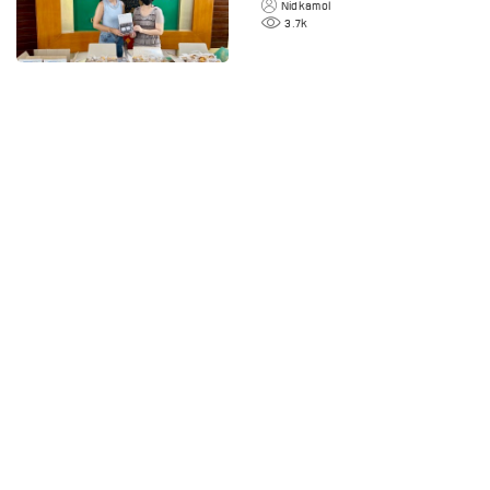
ทานตะวัน มูลนิธิเด็ก
Nidkamol
3.7k