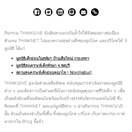
กิจกรรม THiNKGIVE ยังเดินทางแบ่งปันน้ำใจให้สังคมอย่างต่อเนื่อง
ตัวแทน THiNKNET ไปมอบความสุขผ่านสิ่งของอุปโภค และบริโภคให้ 3
มูลนิธิ ได้แก่
มูลนิธิเด็กอ่อนในสลัมฯ บ้านเสือใหญ่ กรุงเทพฯ
มูลนิธิสงเคราะห์เด็กพัทยา จ.ชลบุรี
สถานสงเคราะห์เด็กอ่อนพญาไท | Nonthaburi
THiNKGIVE มุ่งเน้นช่วยเหลือสังคม สนับสนุนการดำเนินงานของมูลนิธิ
ต่าง ๆ และต้องการเป็นส่วนหนึ่งในการสนับสนุนคุณภาพชีวิตเด็ก ๆ เพื่อ
เป็นพลังขับเคลื่อนสังคมไปพร้อมกับสร้างสรรค์นวัตกรรมเทคโนโลยี ซึ่ง
สิ่งของที่ THiNKNET มอบแก่มูลนิธิต่าง ๆ ผ่านกิจกรรม THiNKGIVE
นั้น ล้วนเป็นของจำเป็นทั้งสิ้น ทั้งของอุปโภค บริโภค เก็บภาพบรรยากาศ
มาฝากใน Blog นี้แล้ว