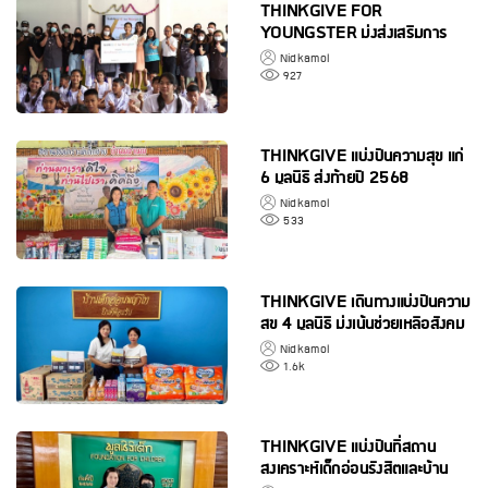
THINKGIVE FOR
YOUNGSTER มุ่งส่งเสริมการ
เรียนรู้ของเด็กไทย ภายใต้เป้าหมาย
Nidkamol
เรียนรู้คู่ความสนุก
927
THINKGIVE แบ่งปันความสุข แก่
6 มูลนิธิ ส่งท้ายปี 2568
Nidkamol
533
THINKGIVE เดินทางแบ่งปันความ
สุข 4 มูลนิธิ มุ่งเน้นช่วยเหลือสังคม
อย่างต่อเนื่อง
Nidkamol
1.6k
THINKGIVE แบ่งปันที่สถาน
สงเคราะห์เด็กอ่อนรังสิตและบ้าน