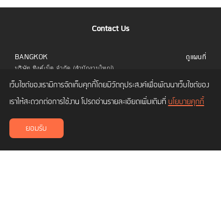
Contact Us
BANGKOK
ดูแผนที่
บริษัท ทิงค์เน็ต จำกัด (สำนักงานใหญ่)
323 อาคารยูไนเต็ดเซ็นเตอร์ ชั้น 6 ห้อง 601 ถนน
เว็บไซต์ของเรามีการจัดเก็บคุกกี้โดยมีวัตถุประสงค์เพื่อพัฒนาเว็บไซต์ของ
สีลม แขวงสีลม เขตบางรัก กทม. 10500
โทร.
02 480 9990
เราให้สะดวกต่อการใช้งาน โปรดอ่านรายละเอียดเพิ่มเติมที่
นโยบายคุกกี้
CHIANG MAI
ดูแผนที่
ยอมรับ
บริษัท ทิงค์เน็ต จำกัด (สาขาเชียงใหม่)
เลขที่ 114/3 ถนนซุปเปอร์ไฮเวย์ ซอยโพธาราม 1
ตำบลช้างเผือก อำเภอเมืองเชียงใหม่ เชียงใหม่
50300