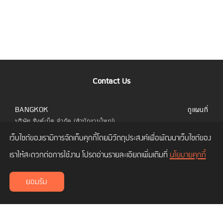
Contact Us
BANGKOK
ดูแผนที่
บริษัท ทิงค์เน็ต จำกัด (สำนักงานใหญ่)
323 อาคารยูไนเต็ดเซ็นเตอร์ ชั้น 6 ห้อง 601 ถนน
เว็บไซต์ของเรามีการจัดเก็บคุกกี้โดยมีวัตถุประสงค์เพื่อพัฒนาเว็บไซต์ของ
สีลม แขวงสีลม เขตบางรัก กทม. 10500
โทร.
02 480 9990
เราให้สะดวกต่อการใช้งาน โปรดอ่านรายละเอียดเพิ่มเติมที่
นโยบายคุกกี้
CHIANG MAI
ดูแผนที่
ยอมรับ
บริษัท ทิงค์เน็ต จำกัด (สาขาเชียงใหม่)
เลขที่ 114/3 ถนนซุปเปอร์ไฮเวย์ ซอยโพธาราม 1
ตำบลช้างเผือก อำเภอเมืองเชียงใหม่ เชียงใหม่
50300