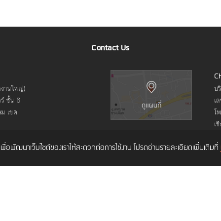
Contact Us
C
ักงานใหญ่)
บร
์ ชั้น 6
เล
ลม เขต
โพ
เช
ค์เพื่อพัฒนาเว็บไซต์ของเราให้สะดวกต่อการใช้งาน โปรดอ่านรายละเอียดเพิ่มเติมที่
What We Do
How We Work
What We Care
Things We Learn