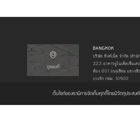
BANGKOK
บริษัท ทิงค์เน็ต จำกัด (สำน
323 อาคารยูไนเต็ดเซ็นเตอร
ห้อง 601 ถนนสีลม แขวงสี
บางรัก กทม. 10500
โทร. 02 480 9990
เว็บไซต์ของเรามีการจัดเก็บคุกกี้โดยมีวัตถุประสง