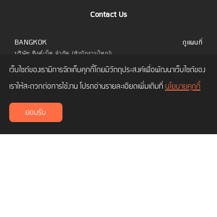
Contact Us
BANGKOK
ดูแผนที่
บริษัท ทิงค์เน็ต จำกัด (สำนักงานใหญ่)
323 อาคารยูไนเต็ดเซ็นเตอร์ ชั้น 6 ห้อง 601 ถนน
เว็บไซต์ของเรามีการจัดเก็บคุกกี้โดยมีวัตถุประสงค์เพื่อพัฒนาเว็บไซต์ของ
สีลม แขวงสีลม เขตบางรัก กทม. 10500
โทร.
02 480 9990
เราให้สะดวกต่อการใช้งาน โปรดอ่านรายละเอียดเพิ่มเติมที่
นโยบายคุกกี้
CHIANG MAI
ดูแผนที่
ยอมรับ
บริษัท ทิงค์เน็ต จำกัด (สาขาเชียงใหม่)
เลขที่ 114/3 ถนนซุปเปอร์ไฮเวย์ ซอยโพธาราม 1
ตำบลช้างเผือก อำเภอเมืองเชียงใหม่ เชียงใหม่
50300
What We Do
How We Work
What We Care
Things We Learn