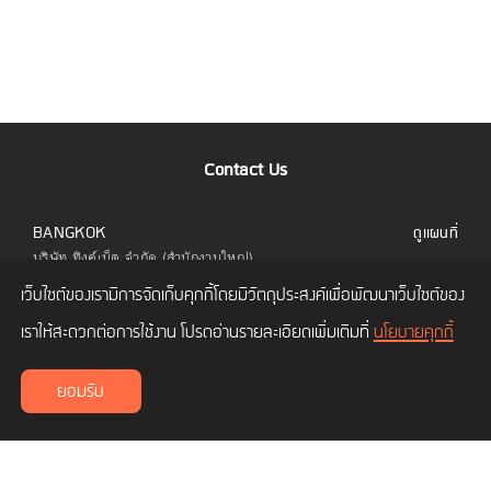
Contact Us
BANGKOK
ดูแผนที่
บริษัท ทิงค์เน็ต จำกัด (สำนักงานใหญ่)
323 อาคารยูไนเต็ดเซ็นเตอร์ ชั้น 6 ห้อง 601 ถนน
เว็บไซต์ของเรามีการจัดเก็บคุกกี้โดยมีวัตถุประสงค์เพื่อพัฒนาเว็บไซต์ของ
สีลม แขวงสีลม เขตบางรัก กทม. 10500
โทร.
02 480 9990
เราให้สะดวกต่อการใช้งาน โปรดอ่านรายละเอียดเพิ่มเติมที่
นโยบายคุกกี้
CHIANG MAI
ดูแผนที่
ยอมรับ
บริษัท ทิงค์เน็ต จำกัด (สาขาเชียงใหม่)
เลขที่ 114/3 ถนนซุปเปอร์ไฮเวย์ ซอยโพธาราม 1
ตำบลช้างเผือก อำเภอเมืองเชียงใหม่ เชียงใหม่
50300