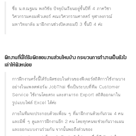
ชื่อ น.ส.ณฐมน พลวิชัย ปัจจุบันเรียนอยู่ชั้นปีที่ 4 ภาควิชา
วิศวกรรมคอมพิวเตอร์ คณะวิศวกรรมศาสตร์ จุฬาลงกรณ์
มหาวิทยาลัย มาฝึกงานช่วงปิดเทอมปี 3 ขึ้นปี 4 ค่ะ
ฝึกงานที่นี่ได้รับผิดชอบงานส่วนไหนบ้าง กระบวนการทํางานเป็นยังไง
เล่าให้ฟังหน่อย
การฝึกงานครั้งนี้ได้รับผิดชอบในส่วนของฟีเจอร์สถิติการใช้งานบาง
อย่างในแพลตฟอร์ม JobThai ซึ่งเป็นระบบที่ทีม Customer
Service ใช้งานโดยตรง และสามารถ Export สถิติออกมาใน
รูปแบบไฟล์ Excel ได้ค่ะ
ภายในทีมจะประกอบด้วยเพื่อน ๆ ที่มาฝึกงานด้วยกันรวม 4 คน
และมีพี่ ๆ ดูแลการฝึกงานอีก 2 คน โดยทุกคนจะช่วยกันวางแผน
และออกแบบงานร่วมกัน จากนั้นพอถึงส่วนของ