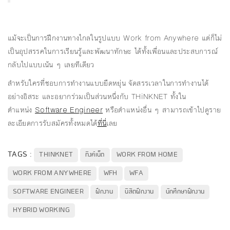
แม้จะเป็นการฝึกงานทางไกลในรูปแบบ Work from Anywhere แต่ก็ไม่
เป็นอุปสรรคในการเรียนรู้และพัฒนาทักษะ ได้ทั้งเพื่อนและประสบการณ์
กลับไปแบบเน้น ๆ เลยทีเดียว
สำหรับใครที่ชอบการทำงานแบบยืดหยุ่น จัดสรรเวลาในการทำงานได้
อย่างอิสระ และอยากร่วมเป็นส่วนหนึ่งกับ THiNKNET ทั้งใน
ตำแหน่ง
Software Engineer
หรือตำแหน่งอื่น ๆ สามารถเข้าไปดูราย
ละเอียดการรับสมัครทั้งหมดได้
ที่นี่
เลย
TAGS :
THINKNET
ทิงค์เน็ต
WORK FROM HOME
WORK FROM ANYWHERE
WFH
WFA
SOFTWARE ENGINEER
ฝึกงาน
นิสิตฝึกงาน
นักศึกษาฝึกงาน
HYBRID WORKING