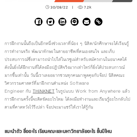
30/08/22
|
7.2k
การฝึกงานนั้นถือเป็นอีกหนึ่งช่วงเวลาที่น้อง ๆ นิสิต/นักศึกษาจะได้เรียนรู้
การทำงานจริง พัฒนาทักษะในสายอาชีพที่ตนเองสนใจ และเก็บ
ประสบการณ์ซึ่งสามารถนำไปใส่ในเรซูเม่สำหรับสมัครงานในอนาคตได้
ดังนั้นยิ่งได้ฝึกงานที่ได้ลงมือปฏิบัติจริงมากเท่าไหร่ก็ยิ่งได้ประสบการณ์
มากขึ้นเท่านั้น วันนี้เราเลยอยากชวนทุกคนมาพูดคุยกับจ๊อป นิสิตคณะ
วิศวกรรมศาสตร์ที่มาฝึกงานตำแหน่ง Software
Engineer กับ
THiNKNET
ในรูปแบบ Work from Anywhere แล้ว
การฝึกงานครั้งนี้จะติดขัดอะไรไหม ได้ลงมือทำงานและเรียนรู้อะไรกลับไป
ตามที่คาดหวังไว้รึเปล่า จ๊อปจะมาแชร์ให้เราได้รู้กัน
แนะนําตัว ชื่ออะไร เรียนคณะและมหาวิทยาลัยอะไร ชั้นปีไหน