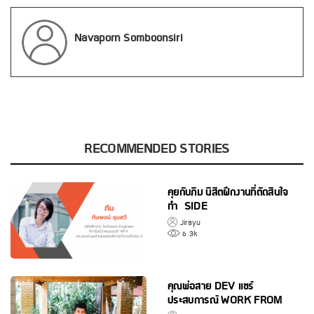
Navaporn Somboonsiri
RECOMMENDED STORIES
คุยกับภีม นิสิตฝึกงานที่ตัดสินใจ
ทำ SIDE
PROJECT กับ THINKNET
Jirayu
6.3k
คุณพ่อสาย DEV แชร์
ประสบการณ์ WORK FROM