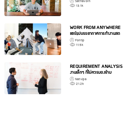
ANYWHERE จาก
Sathavorn
นครศรีธรรมราช
13.1k
WORK FROM ANYWHERE
แชร์รูปบรรยากาศการทำงานสุด
ครีเอทีฟของพนักงานเมื่อทำงาน
Fontip
"ที่ไหนก็ได้"
11.5k
REQUIREMENT ANALYSIS
งานเล็กๆ ที่ไม่ควรมองข้าม
Natvipa
21.2k