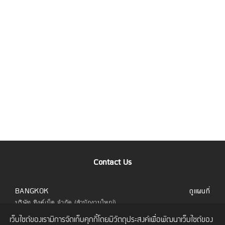
Contact Us
BANGKOK
ดูแผนที่
บริษัท ทิงค์เน็ต จำกัด (สำนักงานใหญ่)
323 อาคารยูไนเต็ดเซ็นเตอร์ ชั้น 6 ห้อง 601 ถนน
เว็บไซต์ของเรามีการจัดเก็บคุกกี้โดยมีวัตถุประสงค์เพื่อพัฒนาเว็บไซต์ของ
สีลม แขวงสีลม เขตบางรัก กทม. 10500