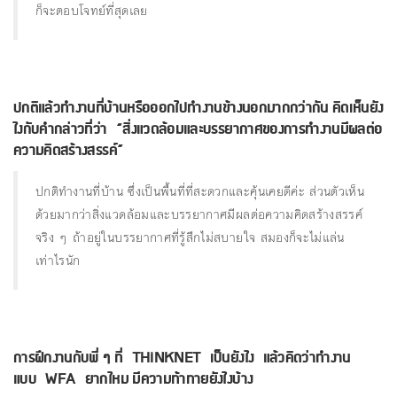
ก็จะตอบโจทย์ที่สุดเลย
ปกติแล้วทํางานที่บ้านหรือออกไปทํางานข้างนอกมากกว่ากัน คิดเห็นยัง
ไงกับคํากล่าวที่ว่า “สิ่งแวดล้อมและบรรยากาศของการทํางานมีผลต่อ
ความคิดสร้างสรรค์”
ปกติทำงานที่บ้าน ซึ่งเป็นพื้นที่ที่สะดวกและคุ้นเคยดีค่ะ ส่วนตัวเห็น
ด้วยมากว่าสิ่งแวดล้อมและบรรยากาศมีผลต่อความคิดสร้างสรรค์
จริง ๆ ถ้าอยู่ในบรรยากาศที่รู้สึกไม่สบายใจ สมองก็จะไม่แล่น
เท่าไรนัก
การฝึกงานกับพี่ ๆ ที่ THiNKNET เป็นยังไง แล้วคิดว่าทํางาน
แบบ WFA ยากไหม มีความท้าทายยังไงบ้าง