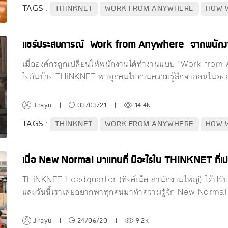
TAGS :
THINKNET
WORK FROM ANYWHERE
HOW 
แชร์ประสบการณ์ Work from Anywhere จากพนั
เมื่อองค์กรถูกเปลี่ยนให้พนักงานได้ทำงานแบบ “Work fro
ไงกันบ้าง THiNKNET พาทุกคนไปอ่านความรู้สึกจากคนในอง
Jirayu
|
03/03/21
|
14.4k
TAGS :
THINKNET
WORK FROM ANYWHERE
HOW 
เมื่อ New Normal มาแทนที่ มีอะไรใน THiNKNET ที่เปล
THiNKNET Headquarter (ทิงค์เน็ต สำนักงานใหญ่) ได้ปรั
และวันนี้เราเลยอยากพาทุกคนมาทำความรู้จัก New Norma
Jirayu
|
24/06/20
|
9.2k