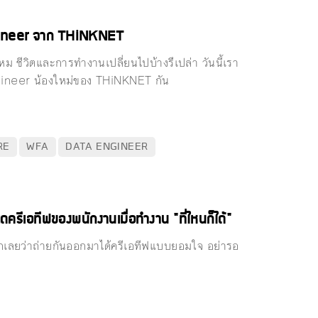
ngineer จาก THiNKNET
ม ชีวิตและการทำงานเปลี่ยนไปบ้างรึเปล่า วันนี้เรา
ngineer น้องใหม่ของ THiNKNET กัน
RE
WFA
DATA ENGINEER
เอทีฟของพนักงานเมื่อทำงาน "ที่ไหนก็ได้"
ยว่าถ่ายกันออกมาได้ครีเอทีฟแบบยอมใจ อย่ารอ