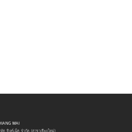
HIANG MAI
ิษัท ทิงค์เน็ต จำกัด (สาขาเชียงใหม่)