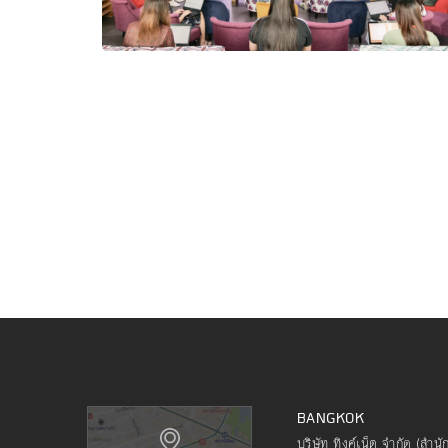
BANGKOK
บริษัท ทิงค์เน็ต จำกัด (สำน