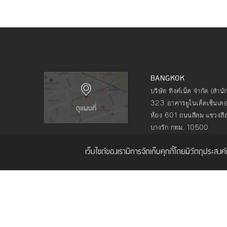
BANGKOK
บริษัท ทิงค์เน็ต จำกัด (สำน
323 อาคารยูไนเต็ดเซ็นเตอร
ห้อง 601 ถนนสีลม แขวงสี
บางรัก กทม. 10500
โทร. 02 480 9990
เว็บไซต์ของเรามีการจัดเก็บคุกกี้โดยมีวัตถุประสง