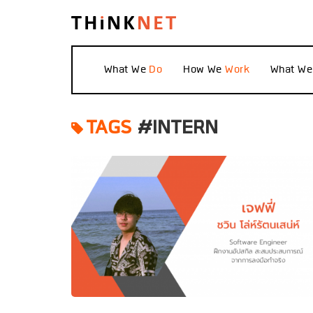
What We
How We
What W
TAGS
#INTERN