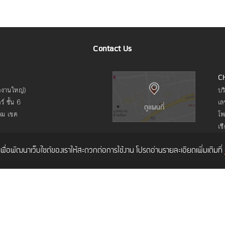
Contact Us
C
ักงานใหญ่)
บร
์ ชั้น 6
เล
ลม เขต
โพ
เช
ค์เพื่อพัฒนาเว็บไซต์ของเราให้สะดวกต่อการใช้งาน โปรดอ่านรายละเอียดเพิ่มเติมที่
What We Do
How We Work
What We Care
Things We Learn