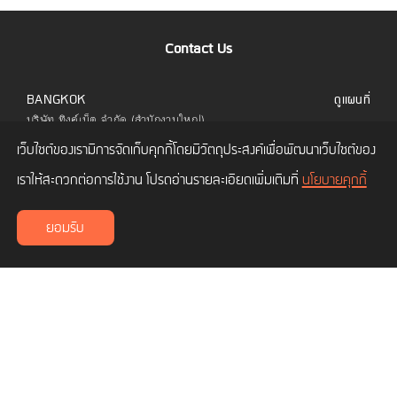
Contact Us
BANGKOK
ดูแผนที่
บริษัท ทิงค์เน็ต จำกัด (สำนักงานใหญ่)
323 อาคารยูไนเต็ดเซ็นเตอร์ ชั้น 6 ห้อง 601 ถนน
เว็บไซต์ของเรามีการจัดเก็บคุกกี้โดยมีวัตถุประสงค์เพื่อพัฒนาเว็บไซต์ของ
สีลม แขวงสีลม เขตบางรัก กทม. 10500
โทร.
02 480 9990
เราให้สะดวกต่อการใช้งาน โปรดอ่านรายละเอียดเพิ่มเติมที่
นโยบายคุกกี้
CHIANG MAI
ดูแผนที่
ยอมรับ
บริษัท ทิงค์เน็ต จำกัด (สาขาเชียงใหม่)
เลขที่ 114/3 ถนนซุปเปอร์ไฮเวย์ ซอยโพธาราม 1
ตำบลช้างเผือก อำเภอเมืองเชียงใหม่ เชียงใหม่
50300