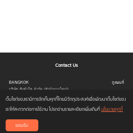
Contact Us
BANGKOK
ดูแผนที่
บริษัท ทิงค์เน็ต จำกัด (สำนักงานใหญ่)
323 อาคารยูไนเต็ดเซ็นเตอร์ ชั้น 6 ห้อง 601 ถนน
เว็บไซต์ของเรามีการจัดเก็บคุกกี้โดยมีวัตถุประสงค์เพื่อพัฒนาเว็บไซต์ของ
สีลม แขวงสีลม เขตบางรัก กทม. 10500
โทร.
02 480 9990
เราให้สะดวกต่อการใช้งาน โปรดอ่านรายละเอียดเพิ่มเติมที่
นโยบายคุกกี้
CHIANG MAI
ดูแผนที่
ยอมรับ
บริษัท ทิงค์เน็ต จำกัด (สาขาเชียงใหม่)