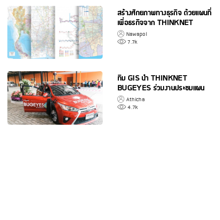
สร้างศักยภาพทางธุรกิจ ด้วยแผนที่
เพื่อธุรกิจจาก THINKNET
Nawapol
7.7k
ทีม GIS นำ THINKNET
BUGEYES ร่วมงานประชุมแผน
แม่บทดิจิทัลของเมืองพัทยา
Athicha
4.7k