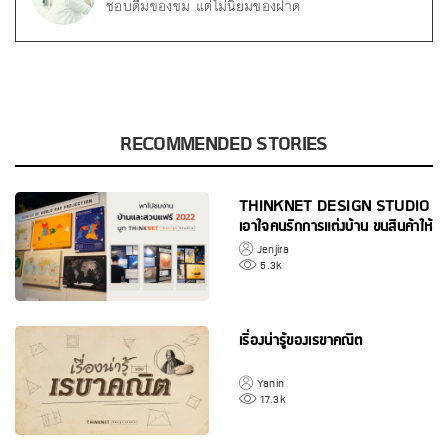
ชอบดื่มของขม แต่ไม่นิยมของฝาด
RECOMMENDED STORIES
THINKNET DESIGN STUDIO
เอาใจคนรักการแต่งบ้าน ขนสินค้าให้
ช้อปอย่างจุใจในงานบ้านและสวน
Jenjira
แฟร์ 2022
5.3k
เรื่องน่ารู้ของเรขาคณิต
Yanin
17.3k