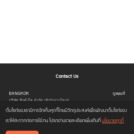
Contact Us
BANGKOK
ดูแผนที่
บริษัท ทิงค์เน็ต จำกัด (สำนักงานใหญ่)
323 อาคารยูไนเต็ดเซ็นเตอร์ ชั้น 6 ห้อง 601 ถนน
เว็บไซต์ของเรามีการจัดเก็บคุกกี้โดยมีวัตถุประสงค์เพื่อพัฒนาเว็บไซต์ของ
สีลม แขวงสีลม เขตบางรัก กทม. 10500
โทร.
02 480 9990
เราให้สะดวกต่อการใช้งาน โปรดอ่านรายละเอียดเพิ่มเติมที่
นโยบายคุกกี้