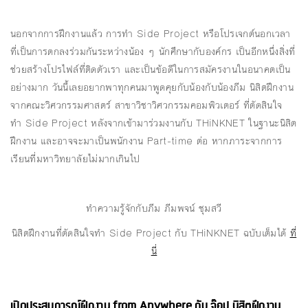
นอกจากการฝึกงานแล้ว การทำ Side Project หรือโปรเจกต์นอกเวลา
ที่เป็นการตกลงร่วมกันระหว่างน้อง ๆ นักศึกษากับองค์กร เป็นอีกหนึ่งสิ่งที่
ช่วยสร้างโปรไฟล์ที่ติดตัวเรา และเป็นข้อดีในการสมัครงานในอนาคตเป็น
อย่างมาก วันนี้เลยอยากพาทุกคนมาพูดคุยกับน้องกับน้องภีม นิสิตฝึกงาน
จากคณะวิศวกรรมศาสตร์ สาขาวิชาวิศวกรรมคอมพิวเตอร์ ที่ตัดสินใจ
ทำ Side Project หลังจากเข้ามาร่วมงานกับ THiNKNET ในฐานะนิสิต
ฝึกงาน และอาจจะมาเป็นพนักงาน Part-time ต่อ หากภาระจากการ
เรียนที่มหาวิทยาลัยไม่มากเกินไป
ทำความรู้จักกับภีม ภีมพจน์ ชุมสวี
นิสิตฝึกงานที่ตัดสินใจทำ Side Project กับ THiNKNET ฉบับเต็มได้
ที่
นี่
เปิดประสบการณ์ฝึกงาน from Anywhere กับ จ๊อป นิสิตฝึกงาน