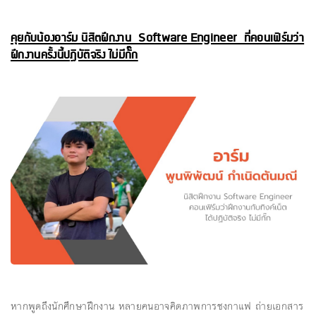
คุยกับน้องอาร์ม นิสิตฝึกงาน Software Engineer ที่คอนเฟิร์มว่า
ฝึกงานครั้งนี้ปฏิบัติจริง ไม่มีกั๊ก
หากพูดถึงนักศึกษาฝึกงาน หลายคนอาจคิดภาพการชงกาแฟ ถ่ายเอกสาร