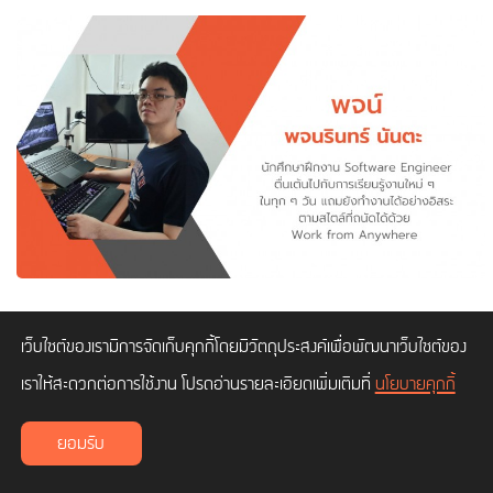
การฝึกงาน ก้าวแรกที่ทำให้นักศึกษาหลายคนได้เรียนรู้การทำงาน สัมผัส
เว็บไซต์ของเรามีการจัดเก็บคุกกี้โดยมีวัตถุประสงค์เพื่อพัฒนาเว็บไซต์ของ
ประสบการณ์จริงนอกห้องเรียน และเป็นการเปิดโอกาสให้น้อง ๆ ได้เรียน
เราให้สะดวกต่อการใช้งาน โปรดอ่านรายละเอียดเพิ่มเติมที่
นโยบายคุกกี้
รู้เทรนด์การทำงานใหม่ ๆ ที่องค์กรธุรกิจใช้กันอยู่ในปัจจุบัน ซึ่งน้องพจน์
นักศึกษาฝึกงาน Software Engineer จะมาแชร์ประสบการณ์ที่ได้
ยอมรับ
ทำงานอย่างอิสระตามสไตล์ที่ถนัดและมีความยืดหยุ่นด้วยรูปแบบ Work
from Anywhere (WFA)