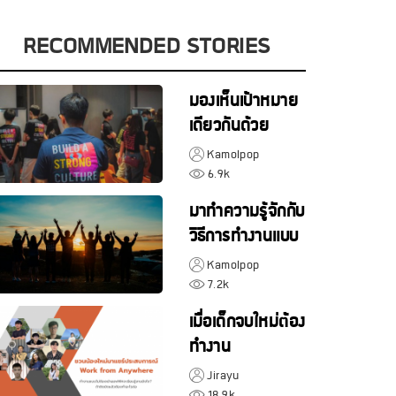
RECOMMENDED STORIES
มองเห็นเป้าหมาย
เดียวกันด้วย
THINKNET
Kamolpop
ENGINEER
6.9k
PRINCIPLES
มาทำความรู้จักกับ
วิธีการทำงานแบบ
THINKNET เจาะ
Kamolpop
ลึกทุกมุมมองกัน
7.2k
เมื่อเด็กจบใหม่ต้อง
ทำงาน
แบบ WFA จะ
Jirayu