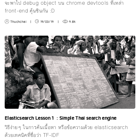
จะพาไป debug object บน chrome devtools ที่เหล่า
front-end คุ้นชินกัน :D
Thuchchai
|
19/03/19
|
9.8k
Elasticsearch Lesson 1 : Simple Thai search engine
วิธีง่ายๆ ในการค้นเนื้อหา หรือข้อความด้วย elasticsearch
ด้วยเทคนิคที่ชื่อว่า TF-IDF