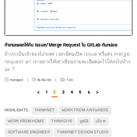
ทำเทมเพลตให้กับ Issue/Merge Request ใน GitLab กันหน่อย
ถ้าเราเป็นเจ้าของโปรเจค เวลามีคนเปิด issue หรือส่ง merge
request มา เราอยากให้เขาเขียนรายละเอียดอะไรใส่ลงไปบ้าง
นะ ?
Kunapot
|
18/06/20
|
7.2k
<
1
2
3
4
5
6
>
HIGHLIGHTS :
THINKNET
WORK FROM ANYWHERE
WORK FROM HOME
THINKGIVE
มูลนิธิ
บริจาค
SOFTWARE ENGINEER
THINKNET DESIGN STUDIO