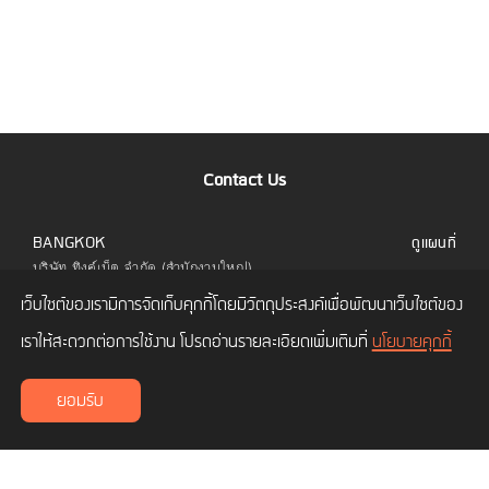
Contact Us
BANGKOK
ดูแผนที่
บริษัท ทิงค์เน็ต จำกัด (สำนักงานใหญ่)
323 อาคารยูไนเต็ดเซ็นเตอร์ ชั้น 6 ห้อง 601 ถนน
เว็บไซต์ของเรามีการจัดเก็บคุกกี้โดยมีวัตถุประสงค์เพื่อพัฒนาเว็บไซต์ของ
สีลม แขวงสีลม เขตบางรัก กทม. 10500
โทร.
02 480 9990
เราให้สะดวกต่อการใช้งาน โปรดอ่านรายละเอียดเพิ่มเติมที่
นโยบายคุกกี้
CHIANG MAI
ดูแผนที่
ยอมรับ
บริษัท ทิงค์เน็ต จำกัด (สาขาเชียงใหม่)
เลขที่ 114/3 ถนนซุปเปอร์ไฮเวย์ ซอยโพธาราม 1
ตำบลช้างเผือก อำเภอเมืองเชียงใหม่ เชียงใหม่
50300