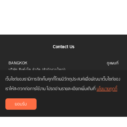
Contact Us
BANGKOK
ดูแผนที่
บริษัท ทิงค์เน็ต จำกัด (สำนักงานใหญ่)
323 อาคารยูไนเต็ดเซ็นเตอร์ ชั้น 6 ห้อง 601 ถนน
เว็บไซต์ของเรามีการจัดเก็บคุกกี้โดยมีวัตถุประสงค์เพื่อพัฒนาเว็บไซต์ของ
สีลม แขวงสีลม เขตบางรัก กทม. 10500
โทร.
02 480 9990
เราให้สะดวกต่อการใช้งาน โปรดอ่านรายละเอียดเพิ่มเติมที่
นโยบายคุกกี้
CHIANG MAI
ดูแผนที่
ยอมรับ
บริษัท ทิงค์เน็ต จำกัด (สาขาเชียงใหม่)
เลขที่ 114/3 ถนนซุปเปอร์ไฮเวย์ ซอยโพธาราม 1
ตำบลช้างเผือก อำเภอเมืองเชียงใหม่ เชียงใหม่
50300