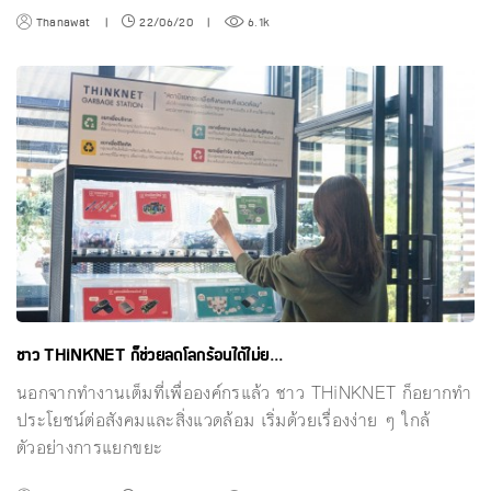
Thanawat
|
22/06/20
|
6.1k
ชาว THiNKNET ก็ช่วยลดโลกร้อนได้ไม่ย...
นอกจากทำงานเต็มที่เพื่อองค์กรแล้ว ชาว THiNKNET ก็อยากทำ
ประโยชน์ต่อสังคมและสิ่งแวดล้อม เริ่มด้วยเรื่องง่าย ๆ ใกล้
ตัวอย่างการแยกขยะ