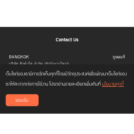
Contact Us
BANGKOK
ดูแผนที่
บริษัท ทิงค์เน็ต จำกัด (สำนักงานใหญ่)
323 อาคารยูไนเต็ดเซ็นเตอร์ ชั้น 6 ห้อง 601 ถนน
เว็บไซต์ของเรามีการจัดเก็บคุกกี้โดยมีวัตถุประสงค์เพื่อพัฒนาเว็บไซต์ของ
สีลม แขวงสีลม เขตบางรัก กทม. 10500
โทร.
02 480 9990
เราให้สะดวกต่อการใช้งาน โปรดอ่านรายละเอียดเพิ่มเติมที่
นโยบายคุกกี้
CHIANG MAI
ดูแผนที่
ยอมรับ
บริษัท ทิงค์เน็ต จำกัด (สาขาเชียงใหม่)
เลขที่ 114/3 ถนนซุปเปอร์ไฮเวย์ ซอยโพธาราม 1
ตำบลช้างเผือก อำเภอเมืองเชียงใหม่ เชียงใหม่
50300