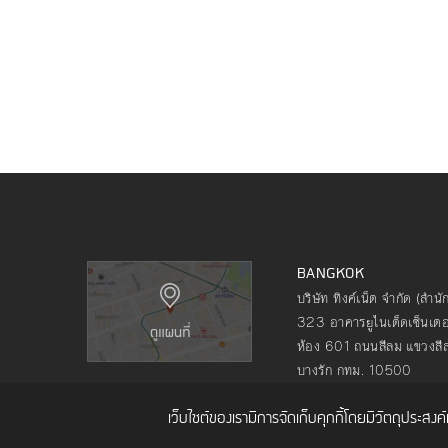
BANGKOK
บริษัท ทิงค์เน็ต จำกัด (สำน
323 อาคารยูไนเต็ดเซ็นเตอร
ห้อง 601 ถนนสีลม แขวงสี
บางรัก กทม. 10500
โทร. 02 480 9990
เว็บไซต์ของเรามีการจัดเก็บคุกกี้โดยมีวัตถุประสง