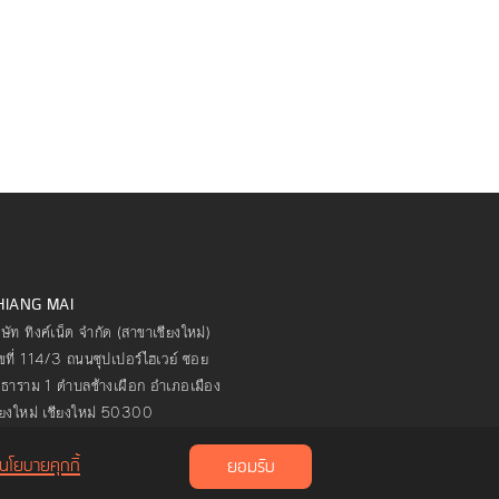
HIANG MAI
ิษัท ทิงค์เน็ต จำกัด (สาขาเชียงใหม่)
ขที่ 114/3 ถนนซุปเปอร์ไฮเวย์ ซอย
ธาราม 1 ตำบลช้างเผือก อำเภอเมือง
ียงใหม่ เชียงใหม่ 50300
นโยบายคุกกี้
ยอมรับ