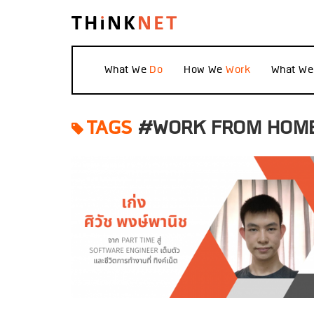
What We
How We
What W
TAGS
#WORK FROM HOM